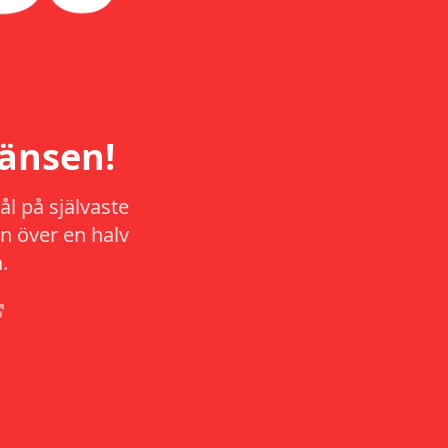
änsen!
l på självaste
n över en halv
.