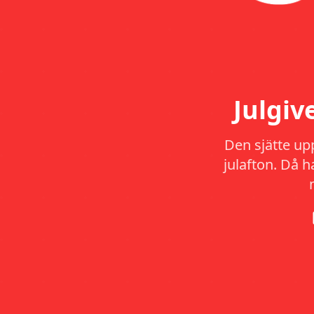
Julgi
Den sjätte up
julafton. Då 