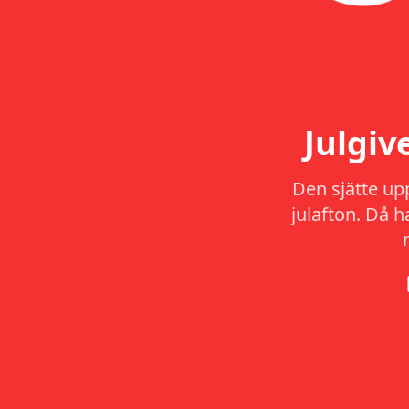
Julgi
Den sjätte up
julafton. Då 