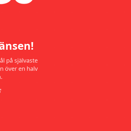
änsen!
l på självaste
n över en halv
.