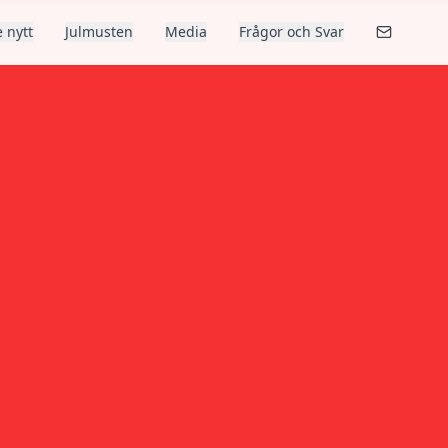
 nytt
Julmusten
Media
Frågor och Svar