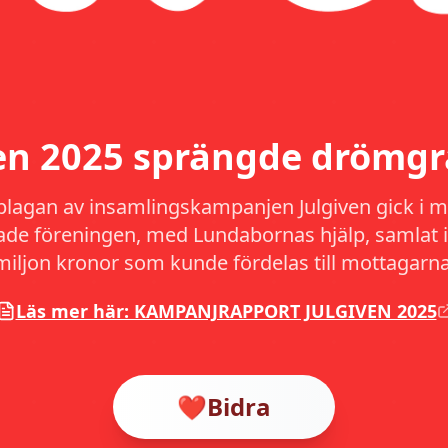
ven 2025 sprängde drömgr
plagan av insamlingskampanjen Julgiven gick i må
hade föreningen, med Lundabornas hjälp, samlat i
miljon kronor som kunde fördelas till mottagarna
Läs mer här: KAMPANJRAPPORT JULGIVEN 2025
❤️
Bidra